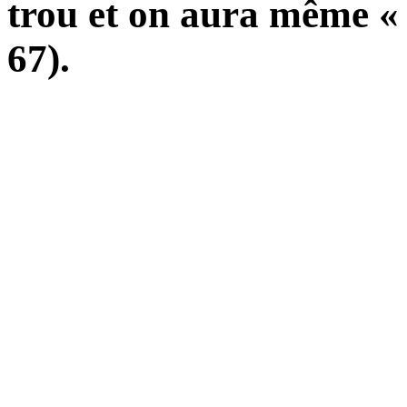
trou et on aura même « 
67).