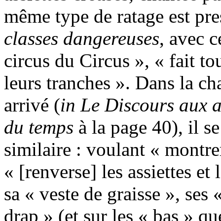
même type de ratage est pr
classes dangereuses
, avec c
circus du Circus », « fait to
leurs tranches ». Dans la ch
arrivé (
in
Le Discours aux 
du temps
à la page 40), il s
similaire : voulant « montre
« [renverse] les assiettes et 
sa « veste de graisse », ses
drap » (et sur les « bas » q