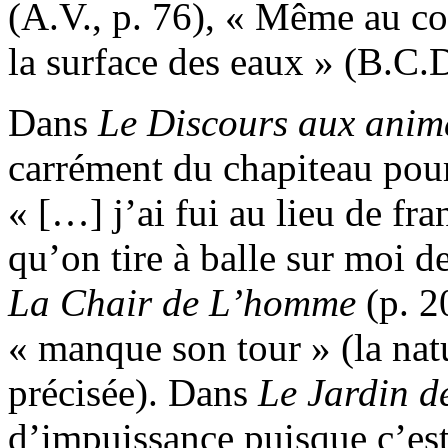
(A.V., p. 76), « Même au cou
la surface des eaux » (B.C.D
Dans
Le
Discours aux anim
carrément du chapiteau pour
« […] j’ai fui au lieu de fra
qu’on tire à balle sur moi de
La Chair de L’homme
(p. 2
« manque son tour » (la natu
précisée). Dans
Le Jardin d
d’impuissance puisque c’es