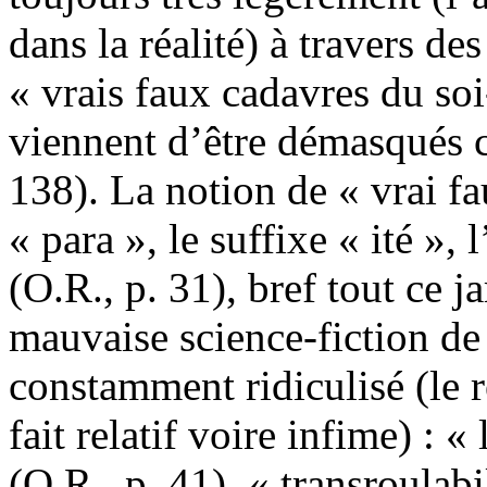
dans la réalité) à travers 
« vrais faux cadavres du soi
viennent d’être démasqués 
138). La notion de « vrai fau
« para », le suffixe « ité »
(O.R., p. 31), bref tout ce j
mauvaise science-fiction de 
constamment ridiculisé (le re
fait relatif voire infime) : «
(O.R., p. 41), « transroulab