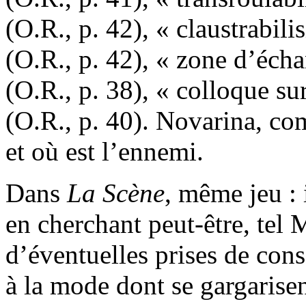
(O.R., p. 42), « claustrabili
(O.R., p. 42), « zone d’éc
(O.R., p. 38), « colloque sur
(O.R., p. 40). Novarina, co
et où est l’ennemi.
Dans
La
Scène
, même jeu : i
en cherchant peut-être, tel 
d’éventuelles prises de con
à la mode dont se gargarisent