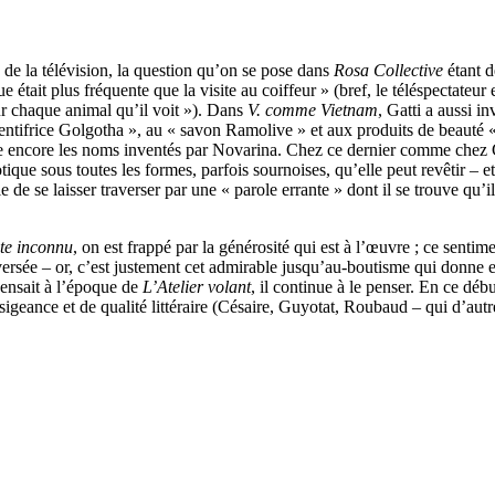
 de la télévision, la question qu’on se pose dans
Rosa Collective
étant 
ue était plus fréquente que la visite au coiffeur » (bref, le téléspectateur 
ur chaque animal qu’il voit »). Dans
V. comme Vietnam
, Gatti a aussi 
dentifrice Golgotha », au « savon Ramolive » et aux produits de beauté
 encore les noms inventés par Novarina. Chez ce dernier comme chez Gatti
ue sous toutes les formes, parfois sournoises, qu’elle peut revêtir – et 
de se laisser traverser par une « parole errante » dont il se trouve qu’i
te inconnu
, on est frappé par la générosité qui est à l’œuvre ; ce sentim
raversée – or, c’est justement cet admirable jusqu’au-boutisme qui donne 
 pensait à l’époque de
L’Atelier volant
, il continue à le penser. En ce dé
igeance et de qualité littéraire (Césaire, Guyotat, Roubaud – qui d’autr