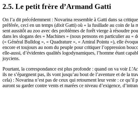
2.5. Le petit frère d’Armand Gatti
On l’a dit précédemment : Novarina ressemble à Gatti dans sa critique
préférée, ceci en un temps (
dixit
Gatti) où « la fusillade au coin de la r
sent aussitôt au zoo avec des problèmes de forêt vierge à résoudre po
dans les slogans des « Machines » (nous pensons en particulier au « 
(« Général Bulldog », « Quadrature », « Amiral Pointu »), elle évoque
encore et toujours au nom du peuple pour critiquer l’oppression boucotiq
elle-aussi, d’évidentes qualités logodynamiques, l’homme étant capable 
joyciens.
Pourtant, la correspondance est plus profonde : quand on va voir
L’Ac
ils ne s’épargnent pas, ils vont jusqu’au bout de l’aventure et de la t
cela) : Novarina n’est pas de ceux qui retournent leur veste : ce qu’il
auront su garder contre vents et marées ce niveau d’exigence, d’intrans