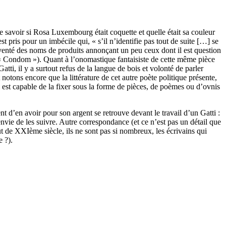
de savoir si Rosa Luxembourg était coquette et quelle était sa couleur
est pris pour un imbécile qui, « s’il n’identifie pas tout de suite […] se
inventé des noms de produits annonçant un peu ceux dont il est question
 « Condom »). Quant à l’onomastique fantaisiste de cette même pièce
, il y a surtout refus de la langue de bois et volonté de parler
notons encore que la littérature de cet autre poète politique présente,
l est capable de la fixer sous la forme de pièces, de poèmes ou d’ovnis
ent d’en avoir pour son argent se retrouve devant le travail d’un Gatti :
envie de les suivre. Autre correspondance (et ce n’est pas un détail que
but de XXI
ème
siècle, ils ne sont pas si nombreux, les écrivains qui
e ?).