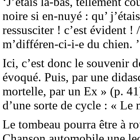
‘J’étais là-bas, tellement cou
noire si en-nuyé : qu’ j’étais
ressusciter ! c’est évident !
m’différen-ci-i-e du chien. ’
Ici, c’est donc le souvenir d
évoqué. Puis, par une didas
mortelle, par un Ex » (p. 41
d’une sorte de cycle : « Le 
Le tombeau pourra être à rou
Chanson automobile une lec