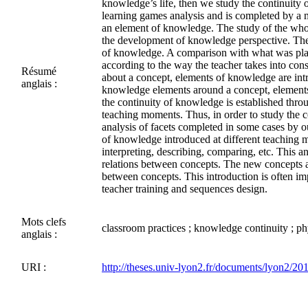
knowledge’s life, then we study the continuity 
learning games analysis and is completed by a mi
an element of knowledge. The study of the whol
the development of knowledge perspective. The s
of knowledge. A comparison with what was plan
according to the way the teacher takes into cons
Résumé
about a concept, elements of knowledge are intr
anglais :
knowledge elements around a concept, elements 
the continuity of knowledge is established thro
teaching moments. Thus, in order to study the c
analysis of facets completed in some cases by o
of knowledge introduced at different teaching m
interpreting, describing, comparing, etc. This 
relations between concepts. The new concepts ar
between concepts. This introduction is often im
teacher training and sequences design.
Mots clefs
classroom practices ; knowledge continuity ; ph
anglais :
URI :
http://theses.univ-lyon2.fr/documents/lyon2/2