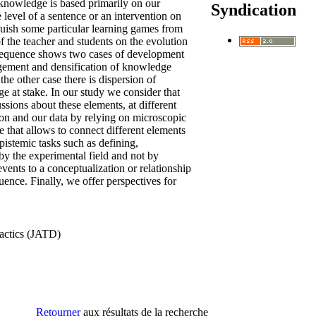
f knowledge is based primarily on our
Syndication
 level of a sentence or an intervention on
guish some particular learning games from
 the teacher and students on the evolution
 sequence shows two cases of development
largement and densification of knowledge
he other case there is dispersion of
 at stake. In our study we consider that
sions about these elements, at different
ion and our data by relying on microscopic
 that allows to connect different elements
pistemic tasks such as defining,
by the experimental field and not by
ents to a conceptualization or relationship
ence. Finally, we offer perspectives for
dactics (JATD)
Retourner
aux résultats de la recherche