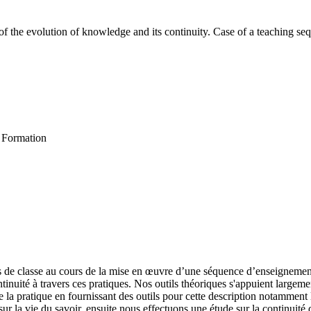
of the evolution of knowledge and its continuity. Case of a teaching sequ
t Formation
es de classe au cours de la mise en œuvre d’une séquence d’enseignement
ntinuité à travers ces pratiques. Nos outils théoriques s'appuient largem
la pratique en fournissant des outils pour cette description notamment
sur la vie du savoir, ensuite nous effectuons une étude sur la continuité 