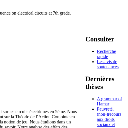
ence on electrical circuits at 7th grade.
Consulter
Recherche
rapide
Les avis de
soutenances
Dernières
thèses
A grammar of
Hamar
Pauvreté,
 sur les circuits électriques en 5ème. Nous
(non-)recours
ent sur la Théorie de l’Action Conjointe en
aux droits
 la notion de jeu. Nous étudions dans un
sociaux et
du savoir. Notre analyse des effets des