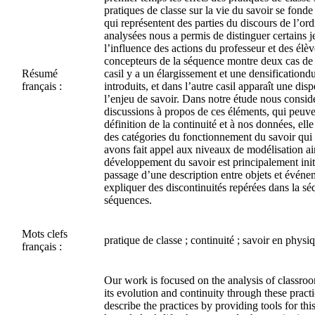
pratiques de classe sur la vie du savoir se fond
qui représentent des parties du discours de l’o
analysées nous a permis de distinguer certains 
l’influence des actions du professeur et des élè
concepteurs de la séquence montre deux cas de d
Résumé
casil y a un élargissement et une densificationd
français :
introduits, et dans l’autre casil apparaît une di
l’enjeu de savoir. Dans notre étude nous considé
discussions à propos de ces éléments, qui peuve
définition de la continuité et à nos données, el
des catégories du fonctionnement du savoir qui 
avons fait appel aux niveaux de modélisation ai
développement du savoir est principalement init
passage d’une description entre objets et événem
expliquer des discontinuités repérées dans la s
séquences.
Mots clefs
pratique de classe ; continuité ; savoir en phys
français :
Our work is focused on the analysis of classroom
its evolution and continuity through these pract
describe the practices by providing tools for thi