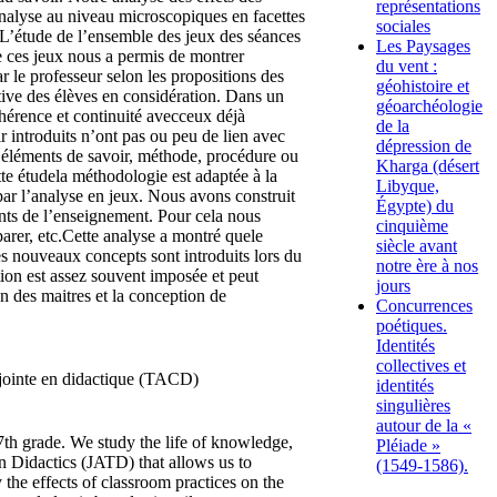
représentations
 analyse au niveau microscopiques en facettes
sociales
. L’étude de l’ensemble des jeux des séances
Les Paysages
e ces jeux nous a permis de montrer
du vent :
r le professeur selon les propositions des
géohistoire et
tive des élèves en considération. Dans un
géoarchéologie
ohérence et continuité avecceux déjà
de la
ir introduits n’ont pas ou peu de lien avec
dépression de
re éléments de savoir, méthode, procédure ou
Kharga (désert
te étudela méthodologie est adaptée à la
Libyque,
 par l’analyse en jeux. Nous avons construit
Égypte) du
ents de l’enseignement. Pour cela nous
cinquième
arer, etc.Cette analyse a montré quele
siècle avant
es nouveaux concepts sont introduits lors du
notre ère à nos
tion est assez souvent imposée et peut
jours
n des maitres et la conception de
Concurrences
poétiques.
Identités
collectives et
onjointe en didactique (TACD)
identités
singulières
autour de la «
 7th grade. We study the life of knowledge,
Pléiade »
in Didactics (JATD) that allows us to
(1549-1586).
y the effects of classroom practices on the