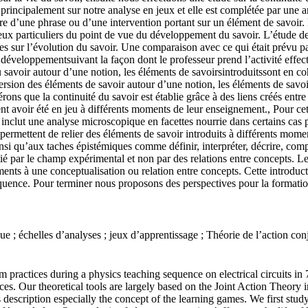
e principalement sur notre analyse en jeux et elle est complétée par une
rdre d’une phrase ou d’une intervention portant sur un élément de savoir
jeux particuliers du point de vue du développement du savoir. L’étude d
ves sur l’évolution du savoir. Une comparaison avec ce qui était prévu pa
éveloppementsuivant la façon dont le professeur prend l’activité effec
u savoir autour d’une notion, les éléments de savoirsintroduitssont en c
spersion des éléments de savoir autour d’une notion, les éléments de savo
rons que la continuité du savoir est établie grâce à des liens créés ent
nt avoir été en jeu à différents moments de leur enseignement., Pour cet
le inclut une analyse microscopique en facettes nourrie dans certains cas
permettent de relier des éléments de savoir introduits à différents mom
nsi qu’aux taches épistémiques comme définir, interpréter, décrire, comp
ié par le champ expérimental et non par des relations entre concepts. L
ents à une conceptualisation ou relation entre concepts. Cette introduc
équence. Pour terminer nous proposons des perspectives pour la formatio
ique ; échelles d’analyses ; jeux d’apprentissage ; Théorie de l’action c
 practices during a physics teaching sequence on electrical circuits in
ices. Our theoretical tools are largely based on the Joint Action Theory 
s description especially the concept of the learning games. We first stud