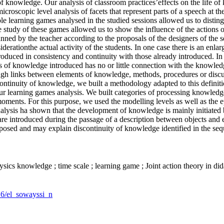
of knowledge. Our analysis of classroom practices’effects on the life o
croscopic level analysis of facets that represent parts of a speech at the
e learning games analysed in the studied sessions allowed us to distin
tudy of these games allowed us to show the influence of the actions of
ned by the teacher according to the proposals of the designers of the
iderationthe actual activity of the students. In one case there is an en
oduced in consistency and continuity with those already introduced. In t
of knowledge introduced has no or little connection with the knowledge
ugh links between elements of knowledge, methods, procedures or discus
ontinuity of knowledge, we built a methodology adapted to this definit
ur learning games analysis. We built categories of processing knowledge
oments. For this purpose, we used the modelling levels as well as the e
analysis ha shown that the development of knowledge is mainly initiated 
e introduced during the passage of a description between objects and ev
posed and may explain discontinuity of knowledge identified in the sequ
ysics knowledge ; time scale ; learning game ; Joint action theory in di
016/el_sowayssi_n