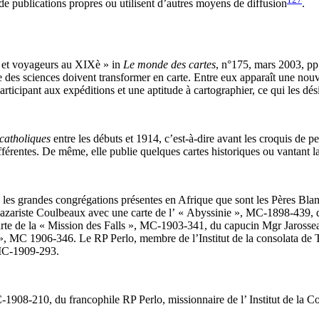
de publications propres ou utilisent d’autres moyens de diffusion
.
s et voyageurs au XIXè » in
Le monde des cartes
, n°175, mars 2003, pp.
ie des sciences doivent transformer en carte. Entre eux apparaît une nou
articipant aux expéditions et une aptitude à cartographier, ce qui les d
catholiques
entre les débuts et 1914, c’est-à-dire avant les croquis de pe
férentes. De même, elle publie quelques cartes historiques ou vantant la
 les grandes congrégations présentes en Afrique que sont les Pères Blancs
 Lazariste Coulbeaux avec une carte de l’ « Abyssinie », MC-1898-439,
te de la « Mission des Falls », MC-1903-341, du capucin Mgr Jarosseau
», MC 1906-346. Le RP Perlo, membre de l’Institut de la consolata de
C-1909-293.
-1908-210, du francophile RP Perlo, missionnaire de l’ Institut de la C