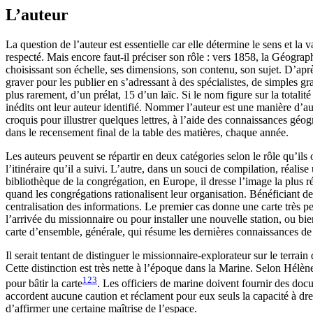
L’auteur
La question de l’auteur est essentielle car elle détermine le sens et 
respecté. Mais encore faut-il préciser son rôle : vers 1858, la Géograph
choisissant son échelle, ses dimensions, son contenu, son sujet. D’après
graver pour les publier en s’adressant à des spécialistes, de simples g
plus rarement, d’un prélat, 15 d’un laïc. Si le nom figure sur la totali
inédits ont leur auteur identifié. Nommer l’auteur est une manière d’aut
croquis pour illustrer quelques lettres, à l’aide des connaissances géog
dans le recensement final de la table des matières, chaque année.
Les auteurs peuvent se répartir en deux catégories selon le rôle qu’ils 
l’itinéraire qu’il a suivi. L’autre, dans un souci de compilation, réalis
bibliothèque de la congrégation, en Europe, il dresse l’image la plus ré
quand les congrégations rationalisent leur organisation. Bénéficiant des 
centralisation des informations. Le premier cas donne une carte très pe
l’arrivée du missionnaire ou pour installer une nouvelle station, ou bi
carte d’ensemble, générale, qui résume les dernières connaissances de 
Il serait tentant de distinguer le missionnaire-explorateur sur le terrai
Cette distinction est très nette à l’époque dans la Marine. Selon Hélè
123
pour bâtir la carte
. Les officiers de marine doivent fournir des doc
accordent aucune caution et réclament pour eux seuls la capacité à dresse
d’affirmer une certaine maîtrise de l’espace.