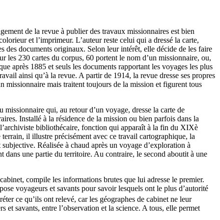
agement de la revue à publier des travaux missionnaires est bien
lorieur et l’imprimeur. L’auteur reste celui qui a dressé la carte,
s des documents originaux. Selon leur intérêt, elle décide de les faire
Sur les 230 cartes du corpus, 60 portent le nom d’un missionnaire, ou,
atique après 1885 et seuls les documents rapportant les voyages les plus
ravail ainsi qu’à la revue. A partir de 1914, la revue dresse ses propres
n missionnaire mais traitent toujours de la mission et figurent tous
 du missionnaire qui, au retour d’un voyage, dresse la carte de
aires. Installé à la résidence de la mission ou bien parfois dans la
l’archiviste bibliothécaire, fonction qui apparaît à la fin du XIXè
terrain, il illustre précisément avec ce travail cartographique, la
et subjective. Réalisée à chaud après un voyage d’exploration à
 dans une partie du territoire. Au contraire, le second aboutit à une
e cabinet, compile les informations brutes que lui adresse le premier.
pose voyageurs et savants pour savoir lesquels ont le plus d’autorité
ter ce qu’ils ont relevé, car les géographes de cabinet ne leur
s et savants, entre l’observation et la science. A tous, elle permet