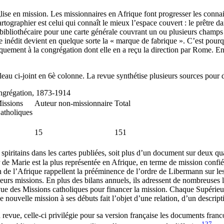
lise en mission. Les missionnaires en Afrique font progresser les connai
graphier est celui qui connaît le mieux l’espace couvert : le prêtre dans
te-bibliothécaire pour une carte générale couvrant un ou plusieurs champs
re inédit devient en quelque sorte la « marque de fabrique ». C’est pour
tiquement à la congrégation dont elle en a reçu la direction par Rome. E
bleau ci-joint en 6è colonne. La revue synthétise plusieurs sources pou
ongrégation, 1873-1914
issions
Auteur non-missionnaire
Total
atholiques
15
151
spiritains dans les cartes publiées, soit plus d’un document sur deux qu
de Marie est la plus représentée en Afrique, en terme de mission confiée 
 de l’Afrique rappellent la prééminence de l’ordre de Libermann sur les 
leurs missions. En plus des bilans annuels, ils adressent de nombreuses l
la revue des Missions catholiques pour financer la mission. Chaque Supérie
nouvelle mission à ses débuts fait l’objet d’une relation, d’un descripti
 la revue, celle-ci privilégie pour sa version française les documents fr
127