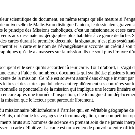
la valeur scientifique du document, en même temps qu’elle mesure si l’eng
ie universelle de Malte-Brun distingue l’auteur, le dessinateur-graveur-co
 le principe des Missions catholiques, c’est un missionnaire et ses carte
raveurs aux dessinateurs-géographes plus habilités à ce genre de tâche. 
té des cartes durant la première décennie, la signature n’est plus systém
hentifier la carte et le nom de l’évangélisateur accorde un crédit à son t
raphiques qu’elle a amassées sur la mission. Ils ne sont plus l’œuvre d’u
occupent et le sens qu’ils accordent à leur carte. Tout d’abord, il s’agit
e une carte à l’aide de nombreux documents qui synthétise plusieurs itinér
cente de la mission. Ce rôle est souvent assuré dans chaque institut par 
lettres et des cartes que lui adressent régulièrement ses confrères sur le 
rsonnelle et ponctuelle de la mission qui implique une lecture linéaire 
en encore après une tournée d’inspection, elle témoigne d’un déplacement
la mission que le lecteur peut parcourir librement.
n du missionnaire-bibliothécaire à l’arrière qui, en véritable géographe d
ne Blais, qui étudie les voyages de circumnavigation, une compétition op
uments bruts aux hommes de science en prenant soin de ne jamais interpré
r la carte définitive. La carte est un « enjeu de pouvoir » entre officier