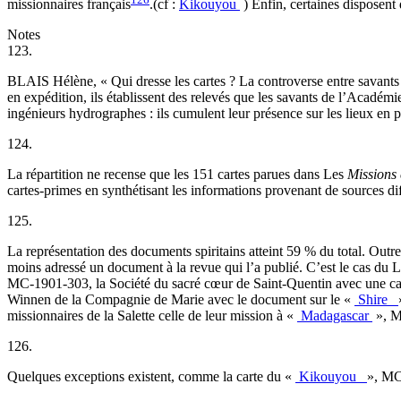
missionnaires français
.(cf :
Kikouyou
) Enfin, certaines disposent 
Notes
123.
BLAIS Hélène, « Qui dresse les cartes ? La controverse entre savant
en expédition, ils établissent des relevés que les savants de l’Académ
ingénieurs hydrographes : ils cumulent leur présence sur les lieux en p
124.
La répartition ne recense que les 151 cartes parues dans Les
Missions 
cartes-primes en synthétisant les informations provenant de sources dif
125.
La représentation des documents spiritains atteint 59 % du total. Outre
moins adressé un document à la revue qui l’a publié. C’est le cas du
MC-1901-303, la Société du sacré cœur de Saint-Quentin avec une car
Winnen de la Compagnie de Marie avec le document sur le «
Shire
missionnaires de la Salette celle de leur mission à «
Madagascar
», M
126.
Quelques exceptions existent, comme la carte du «
Kikouyou
», MC