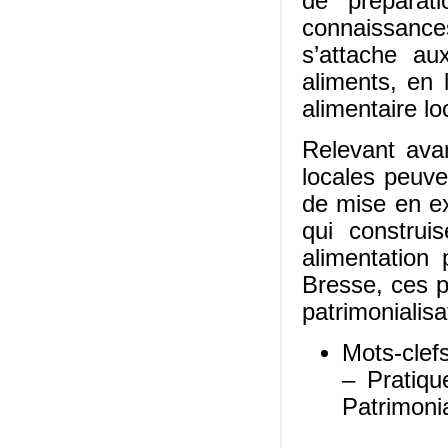
de préparati
connaissances
s’attache au
aliments, en 
alimentaire lo
Relevant avan
locales peuve
de mise en ex
qui construi
alimentation 
Bresse, ces 
patrimonialisa
Mots-clef
– Pratiqu
Patrimonia