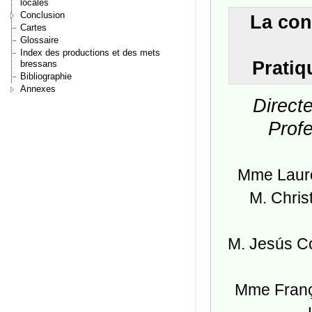
locales
Conclusion
La con
Cartes
Glossaire
Index des productions et des mets
Pratiq
bressans
Bibliographie
Annexes
Direct
Profe
Mme Laure
M. Chris
M. Jesús Co
Mme Franço