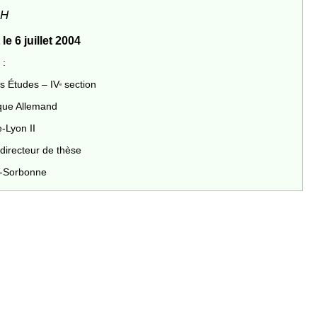
AH
e 6 juillet 2004
 :
s Études – IV
section
e
ique Allemand
-Lyon II
directeur de thèse
IV-Sorbonne