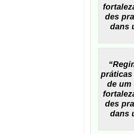
fortalez
des pra
dans u
“Regi
práticas
de um 
fortalez
des pra
dans u