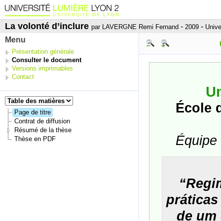
La volonté d’inclure
-
-
par LAVERGNE Remi Fernand
2009
Unive
Menu
Présentation générale
Consulter le document
Versions imprimables
Contact
Un
École d
Page de titre
Contrat de diffusion
Résumé de la thèse
Équipe 
Thèse en PDF
“Regi
práticas
de um 