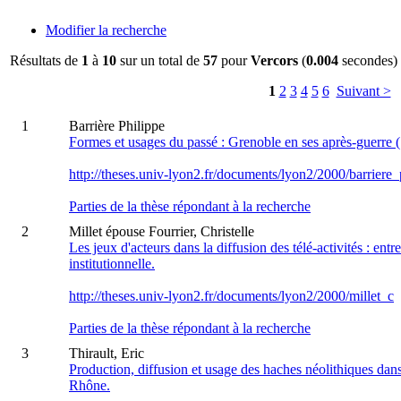
Modifier la recherche
Résultats de
1
à
10
sur un total de
57
pour
Vercors
(
0.004
secondes)
1
2
3
4
5
6
Suivant >
1
Barrière Philippe
Formes et usages du passé : Grenoble en ses après-guerre
http://theses.univ-lyon2.fr/documents/lyon2/2000/barriere_
Parties de la thèse répondant à la recherche
2
Millet épouse Fourrier, Christelle
Les jeux d'acteurs dans la diffusion des télé-activités : entr
institutionnelle.
http://theses.univ-lyon2.fr/documents/lyon2/2000/millet_c
Parties de la thèse répondant à la recherche
3
Thirault, Eric
Production, diffusion et usage des haches néolithiques dans
Rhône.