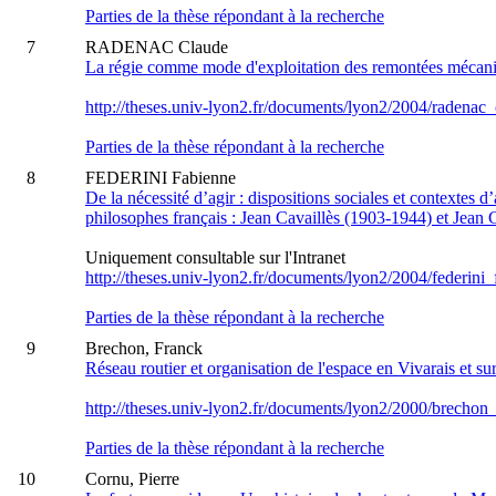
Parties de la thèse répondant à la recherche
7
RADENAC Claude
La régie comme mode d'exploitation des remontées mécan
http://theses.univ-lyon2.fr/documents/lyon2/2004/radenac_
Parties de la thèse répondant à la recherche
8
FEDERINI Fabienne
De la nécessité d’agir : dispositions sociales et contextes
philosophes français : Jean Cavaillès (1903-1944) et Jean
Uniquement consultable sur l'Intranet
http://theses.univ-lyon2.fr/documents/lyon2/2004/federini_
Parties de la thèse répondant à la recherche
9
Brechon, Franck
Réseau routier et organisation de l'espace en Vivarais et s
http://theses.univ-lyon2.fr/documents/lyon2/2000/brechon_
Parties de la thèse répondant à la recherche
10
Cornu, Pierre