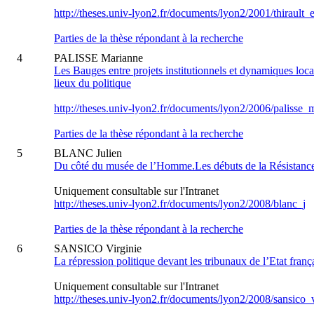
http://theses.univ-lyon2.fr/documents/lyon2/2001/thirault_
Parties de la thèse répondant à la recherche
4
PALISSE Marianne
Les Bauges entre projets institutionnels et dynamiques local
lieux du politique
http://theses.univ-lyon2.fr/documents/lyon2/2006/palisse_
Parties de la thèse répondant à la recherche
5
BLANC Julien
Du côté du musée de l’Homme.Les débuts de la Résistance
Uniquement consultable sur l'Intranet
http://theses.univ-lyon2.fr/documents/lyon2/2008/blanc_j
Parties de la thèse répondant à la recherche
6
SANSICO Virginie
La répression politique devant les tribunaux de l’Etat fran
Uniquement consultable sur l'Intranet
http://theses.univ-lyon2.fr/documents/lyon2/2008/sansico_