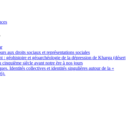
nces
s
ar
urs aux droits sociaux et représentations sociales
t : géohistoire et géoarchéologie de la dépression de Kharga (désert
 cinquième siècle avant notre ère à nos jours
s. Identités collectives et identités singulières autour de la «
6).