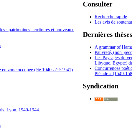
Consulter
e
Recherche rapide
Les avis de soutena
es : patrimoines, territoires et nouveaux
Dernières thèse
m
A grammar of Ham
Pauvreté, (non-)reco
Les Paysages du ven
Libyque, Égypte) du
Concurrences poétique
 en zone occupée (été 1940 - été 1941)
Pléiade » (1549-158
Syndication
çais. Lyon, 1940-1944.
v