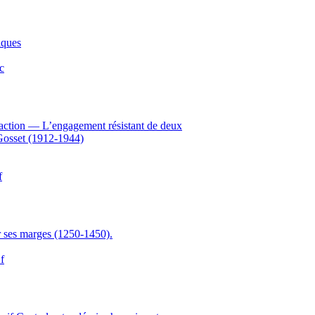
iques
c
 d’action — L’engagement résistant de deux
 Gosset (1912-1944)
f
ur ses marges (1250-1450).
f